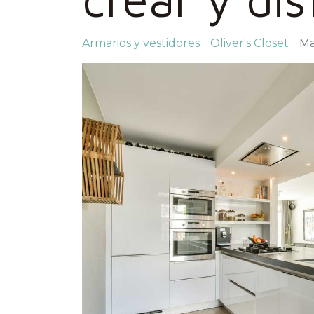
Armarios y vestidores
Oliver's Closet
Ma