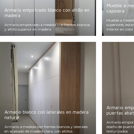
Mueble a med
Armario empotrado blanco con altillo en
cajonera
madera
Mueble a medid
Armario empotrado a medida con frentes blancos
superiores, estan
y altillo superior en madera
Interior en colo
Armario emp
Armario blanco con laterales en madera
puertas abat
natural
Armario empotr
Armario a medida con frentes blancos y laterales
diseño de puertas
en acabado de madera clara, con altillos.
texturizados