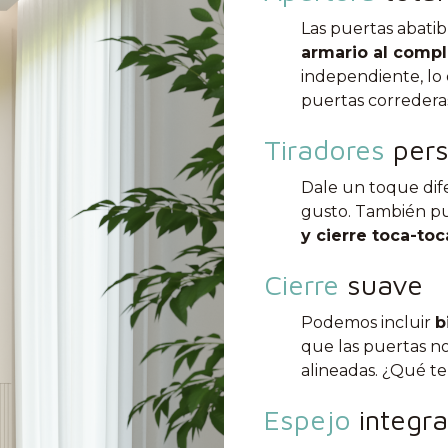
Las puertas abati
armario al comp
independiente, lo
puertas corredera
Tiradores
pers
Dale un toque dife
gusto. También p
y cierre toca-toc
Cierre
suave
Podemos incluir
b
que las puertas n
alineadas. ¿Qué te
Espejo
integr