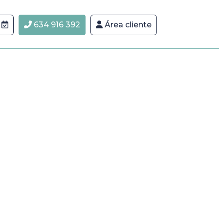
634 916 392
Área cliente