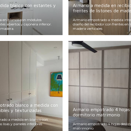
ida blanco con estantes y
Armario a medida en recibi
frentes de listones de mad
a en blanco con módulos
Armario empotrado a medida integ
tes abiertos y cajonera inferior.
diseño del recibidor con frentes en l
r madera.
madera verticales
otrado blanco a medida con
Armario empotrado 4 hojas 
ibles y texturizadas
dormitorio matrimonio
ado a medida en blanco con
 lisas y paneles inferiores
Armario empotrado 4 hojas desliz
matrimonio