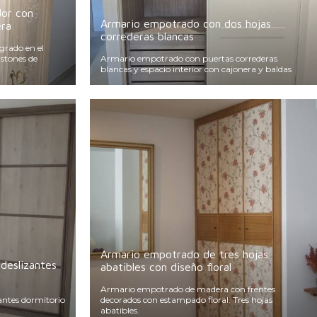
dor con
Armario empotrado con dos hojas
era
correderas blancas
rado en el
istones de
Armario empotrado con puertas correderas
blancas y espacio interior con cajonera y baldas
Armario empotrado de tres hojas
deslizantes
abatibles con diseño floral
Armario empotrado de madera con frentes
antes dormitorio
decorados con estampado floral. Tres hojas
abatibles.