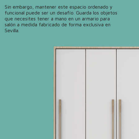
Sin embargo, mantener este
espacio ordenado y
funcional
puede ser un desafío. Guarda los objetos
que necesites tener a mano en un
armario para
salón a medida fabricado de forma exclusiva en
Sevilla.