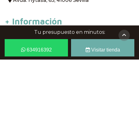
Avda. Hytasa, 65, 41006 Sevilla
+ Información
Tu presupuesto en minutos:
Sobre nosotros
634916392
Visitar tienda
Blog
Inicio
Soluciones específicas
Cajoneras para armarios
Suelos de madera en Sevilla
Armarios para habitaciones de bebé
Armarios para habitaciones infantiles