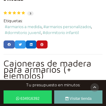
3
Etiquetas:
armarios a medida
armarios personalizados
dormitorio juvenil
dormitorio infantil
Cajoneras de madera
para armarios (+
ejemplos)
Viernes, 09 Agosto 2024
Tu presupuesto en minutos:
Armarios y vestidores
634916392
Visitar tienda