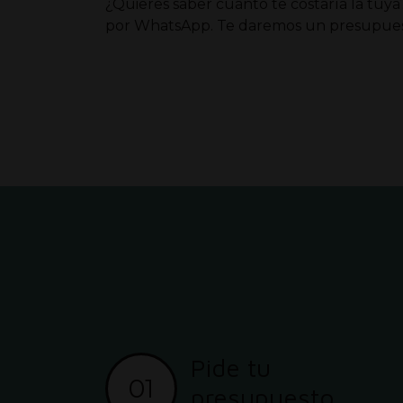
¿Quieres saber cuánto te costaría la tuy
por WhatsApp. Te daremos un presupues
Pide tu
01
presupuesto