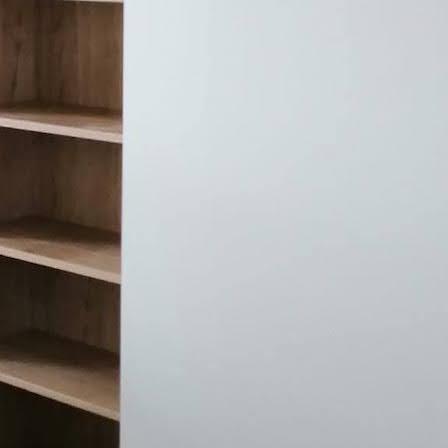
e
otrados
a
uelva
nteligentes para los que
casa
. Y no tienes porqué
e trata de una opción
 enseres.
también puedes