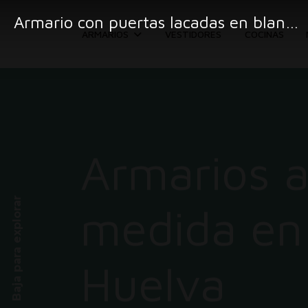
Armario con puertas lacadas en blanco y bandejas extraibles
ARMARIOS
VESTIDORES
COCINAS
Armarios 
Baja para explorar
medida en
Huelva