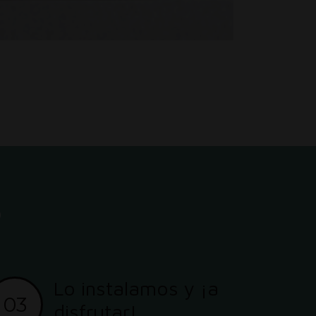
?
Lo instalamos y ¡a
03
disfrutar!