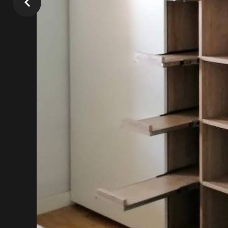
Fabricantes d
armarios emp
medida para H
Los armarios empotrados son soluciones i
desean
ahorrar el máximo espacio en 
vivir en un piso pequeño. Simplemente, s
cómoda y práctica para guardar tu ropa y
Pero no son útiles solo para dormitorios: