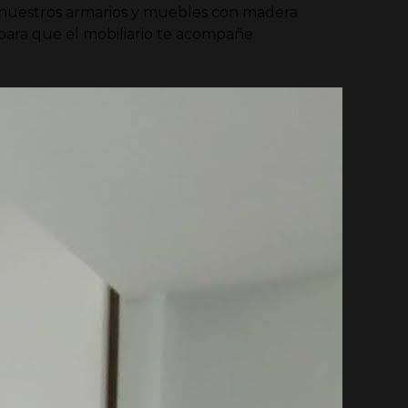
nuestros armarios y muebles con madera
para que el mobiliario te acompañe
 avanzada alemana
pos de alta precisión que permiten
es y garantizan un ajuste perfecto en
ión al detalle
armario a medida en Huelva sea como lo
os cada acabado, ensamblaje o riel.
lusivo
eaciones iguales, te escuchamos para
eje tu personalidad y el estilo de tu