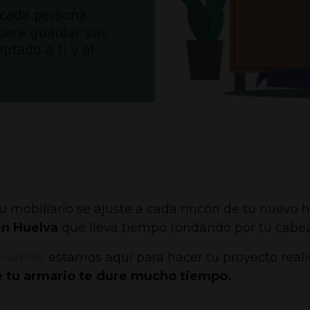
 cada persona
 para guardar sus
ptado a ti y al
u mobiliario se ajuste a cada rincón de tu nuevo
en Huelva
que lleva tiempo rondando por tu cabez
muebles
estamos aquí para hacer tu proyecto real
ue tu armario te dure mucho tiempo.