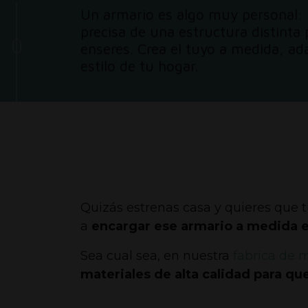
Un armario es algo muy personal:
precisa de una estructura distinta
enseres.
Crea el tuyo a medida, ada
estilo de tu hogar.
Quizás estrenas casa y quieres que t
a
encargar ese armario a medida 
Sea cual sea, en nuestra
fabrica de 
materiales de alta calidad para q