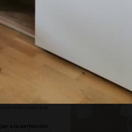
o
, por ejemplo.
dida en Huelva
, pero no
e búsqueda a una ciudad
imiento, pregúntanos todo
s cajones
ida
ntegrar una en el que has
era prefabricada que
 contraste de colores negro y blanco.
an a la perfección.