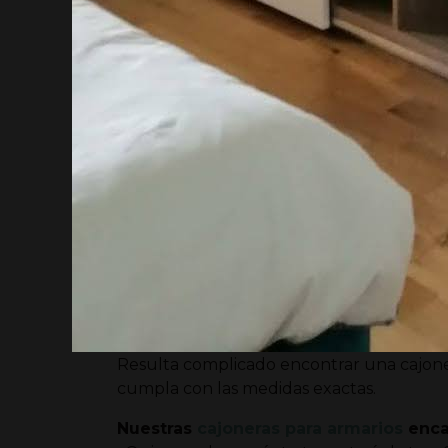
encargar uno para el salón o despach
¿Buscas
fabricantes de armarios a me
te convence ninguno? Amplía tu ratio d
cercana. Si tienes dudas sobre el proced
lo que necesites.
También fabricamo
de armarios a med
¿Necesitas una cajonera extra o quieres i
encargado?
Resulta complicado encontrar una cajon
cumpla con las medidas exactas.
Frente de armario a medida en melamina con
Nuestras
cajoneras para armarios
encaj