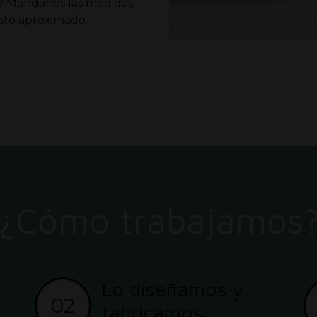
a? Mándanos las medidas
to aproximado.
¿Cómo trabajamos
Lo diseñamos y
02
fabricamos