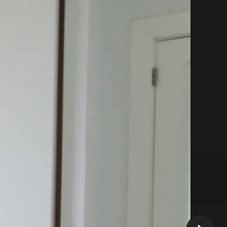
 financiación
rgar un armario personalizado es una
, queremos facilitarte el pago con