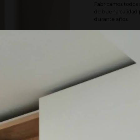
Fabricamos todos 
de buena calidad 
durante años.
Maquinaria
Contamos con equi
acabados impecabl
cada pieza.
100 % atenc
Queremos que tu 
imaginaste. Cuidam
Armario exc
No hacemos dos cr
que el armario refl
hogar.