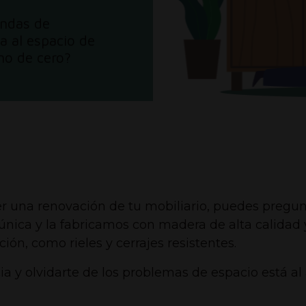
endas de
a al espacio de
no de cero?
r una renovación de tu mobiliario, puedes pregu
s única y la fabricamos con madera de alta cali
ión, como rieles y cerrajes resistentes.
a y olvidarte de los problemas de espacio está al