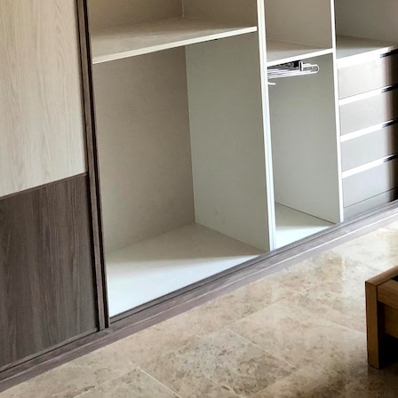
e
dida
lizados
odo para estancias
torpecería el paso o la
da con madera de alta
timo detalle, Ni siquiera