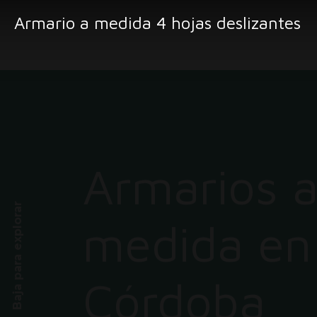
Armario a medida 4 hojas deslizantes
Armarios 
Baja para explorar
medida en
Córdoba