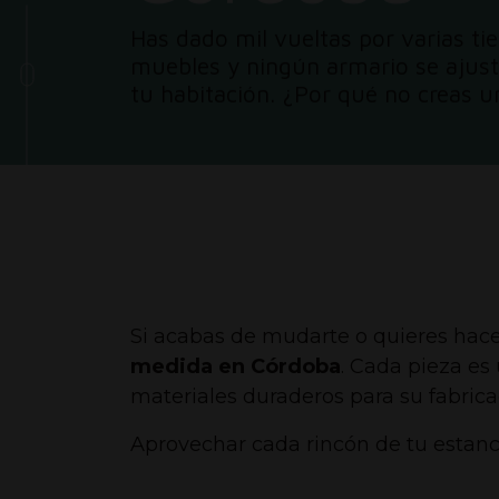
Has dado mil vueltas por varias ti
muebles y ningún armario se ajust
tu habitación.
¿Por qué no creas u
Si acabas de mudarte o quieres hace
medida en Córdoba
. Cada pieza e
materiales duraderos para su fabricac
Aprovechar cada rincón de tu estanci