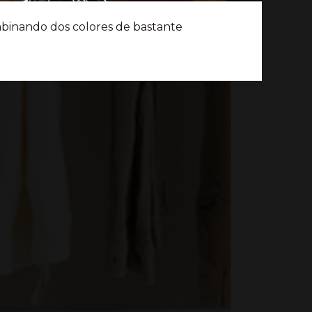
e, preparado para que nuestro cliente le
mbinando dos colores de bastante