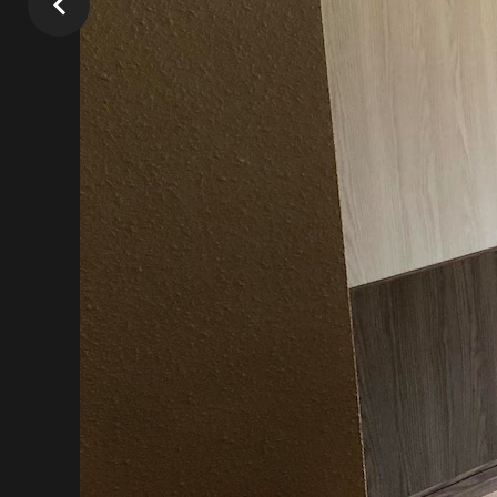
Fabricantes d
armarios a me
100 % persona
Los armarios a medida son ideales sobre t
pequeñas donde un armario tradicional en
colocación de otros muebles.
Creamos todos nuestros armarios a medi
calidad. Además, nos fijamos hasta en el úl