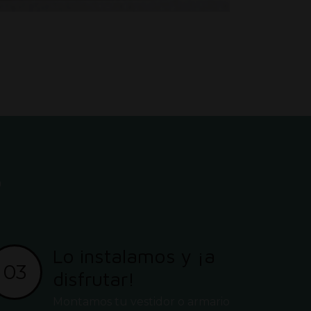
?
Lo instalamos y ¡a
03
disfrutar!
Montamos tu vestidor o armario