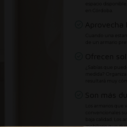
espacio disponible
en Córdoba.
Aprovecha lo
Cuando una estanc
de un armario pre
Ofrecen sol
¿Sabías que puede
medida? Organiza s
resultará muy có
Son más du
Los armarios que 
convencionales sue
baja calidad. Los a
mobiliario que dur