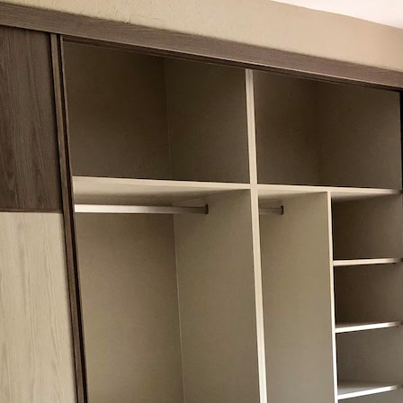
Cuenta con 
¿Quieres una piez
a ninguno? Aporta 
que tanto deseas.