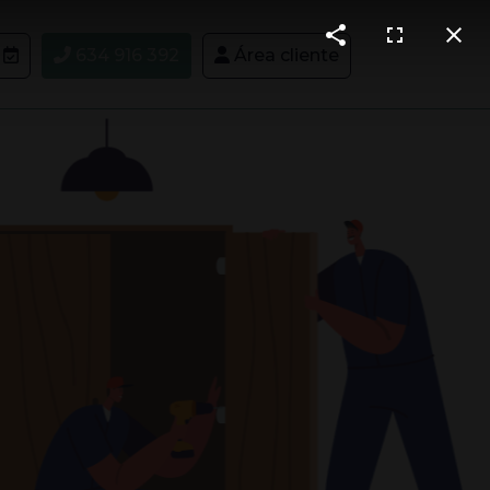
634 916 392
Área cliente