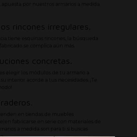
, apuesta por nuestros armarios a medida
s rincones irregulares.
ia tiene esquinas rincones, la búsqueda
fabricado se complica aún más.
uciones concretas.
s elegir los módulos de tu armario a
u interior acorde a tus necesidades. ¡Te
modo!
raderos.
venden en tiendas de muebles
len fabricarse en serie con materiales de
rmarios a medida son para ti si buscas
e.